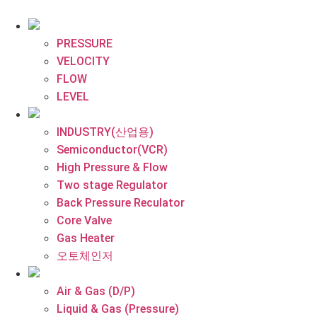
콘
텐
츠
PRESSURE
로
VELOCITY
건
FLOW
너
LEVEL
뛰
기
INDUSTRY(산업용)
Semiconductor(VCR)
High Pressure & Flow
Two stage Regulator
Back Pressure Reculator
Core Valve
Gas Heater
오토체인저
Air & Gas (D/P)
Liquid & Gas (Pressure)