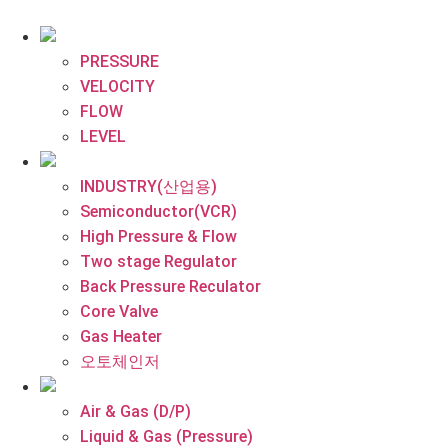
콘
텐
츠
PRESSURE
로
VELOCITY
건
FLOW
너
LEVEL
뛰
기
INDUSTRY(산업용)
Semiconductor(VCR)
High Pressure & Flow
Two stage Regulator
Back Pressure Reculator
Core Valve
Gas Heater
오토체인저
Air & Gas (D/P)
Liquid & Gas (Pressure)