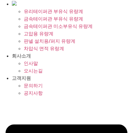
유리테이퍼관 부유식 유량계
금속테이퍼관 부유식 유량계
금속테이퍼관 미소부유식 유량계
고압용 유량계
판넬 설치용/퍼지 유량계
차압식 면적 유랑계
회사소개
인사말
오시는길
고객지원
문의하기
공지사항