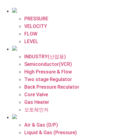
콘
텐
츠
PRESSURE
로
VELOCITY
건
FLOW
너
LEVEL
뛰
기
INDUSTRY(산업용)
Semiconductor(VCR)
High Pressure & Flow
Two stage Regulator
Back Pressure Reculator
Core Valve
Gas Heater
오토체인저
Air & Gas (D/P)
Liquid & Gas (Pressure)