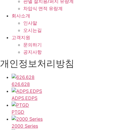
판넬 설치용/퍼지 유량계
차압식 면적 유랑계
회사소개
인사말
오시는길
고객지원
문의하기
공지사항
개인정보처리방침
626.628
ADPS,EDPS
PTGD
2000 Series