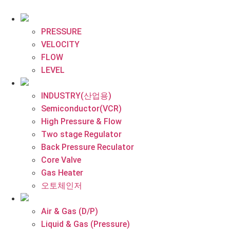
콘
텐
츠
PRESSURE
로
VELOCITY
건
FLOW
너
LEVEL
뛰
기
INDUSTRY(산업용)
Semiconductor(VCR)
High Pressure & Flow
Two stage Regulator
Back Pressure Reculator
Core Valve
Gas Heater
오토체인저
Air & Gas (D/P)
Liquid & Gas (Pressure)