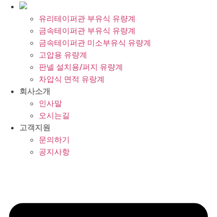
유리테이퍼관 부유식 유량계
금속테이퍼관 부유식 유량계
금속테이퍼관 미소부유식 유량계
고압용 유량계
판넬 설치용/퍼지 유량계
차압식 면적 유랑계
회사소개
인사말
오시는길
고객지원
문의하기
공지사항