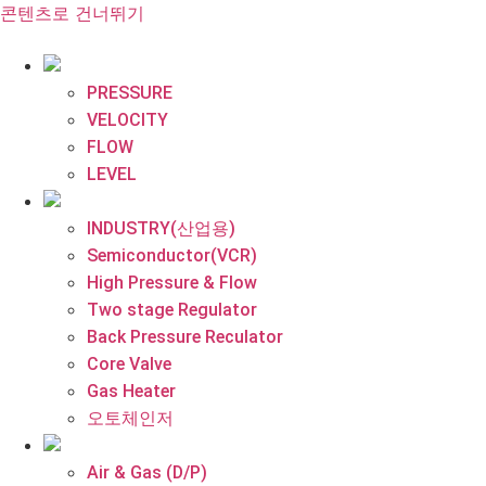
콘텐츠로 건너뛰기
PRESSURE
VELOCITY
FLOW
LEVEL
INDUSTRY(산업용)
Semiconductor(VCR)
High Pressure & Flow
Two stage Regulator
Back Pressure Reculator
Core Valve
Gas Heater
오토체인저
Air & Gas (D/P)